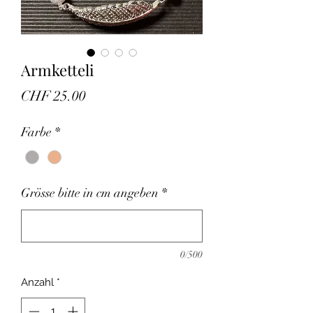
Armketteli
Preis
CHF 25.00
Farbe
*
Grösse bitte in cm angeben
*
0/500
Anzahl
*