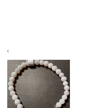
CREATIVE-
DREAMS.CH
055 615 16 31
oder
079 772 35 75