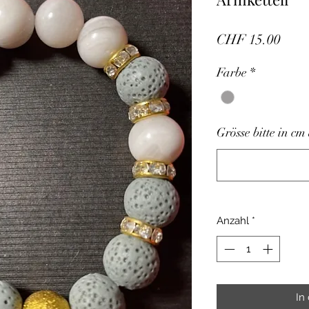
Prei
CHF 15.00
Farbe
*
Grösse bitte in c
Anzahl
*
In