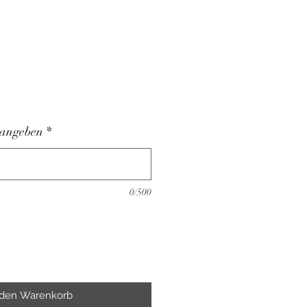
s
m angeben
*
0/500
 den Warenkorb