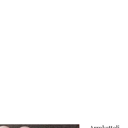
CREATIVE-DREAMS.CH
Start
Shop
Über uns
Kontakt
Armketteli