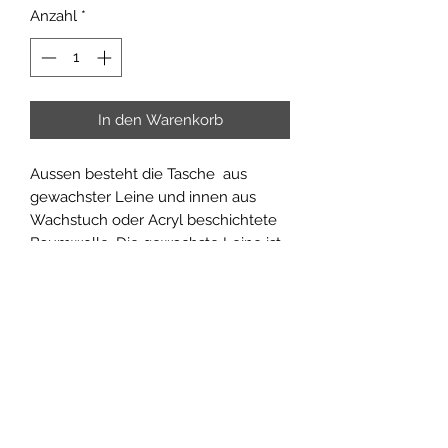
Anzahl
*
In den Warenkorb
Aussen besteht die Tasche aus
gewachster Leine und innen aus
Wachstuch oder Acryl beschichtete
Baumwolle. Die gewachste Leine ist
wasserabweisend und somit auch bei
Regen einsetzbar.
Produktinfo
Diese Tasche ist in verschiedenen
Rückgabe und Rückerstattung
Farben erhältlich.