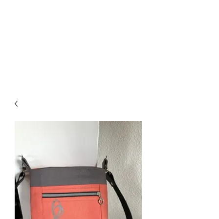
CREATIVE-
DREAMS.CH
055 615 16 31
oder
079 772 35 75