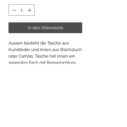
In den Warenkorb
Aussen besteht die Tasche aus
Kunstleder und innen aus Wachstuch
oder CanVas. Tasche hat innen ein
seperates Fach mit Reisverschluss.
Tragriemen aus echtem Leder.
Masse 30 x 35 cm
Produktinfo
Diese Tasche ist in verschiedenen
Rückgabe und Rückerstattung
Farben erhältlich.
Farben: weitere Farben auf Anfrage