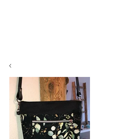
CREATIVE-
DREAMS.CH
055 615 16 31
oder
079 772 35 75