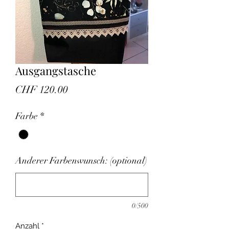
Ausgangstasche
Preis
CHF 120.00
Farbe
*
Anderer Farbenwunsch: (optional)
0/500
Anzahl
*