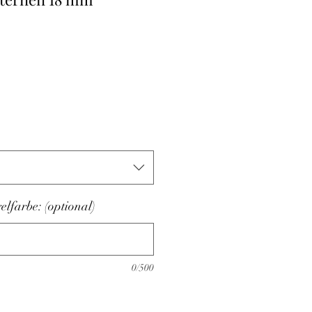
s
lfarbe: (optional)
0/500