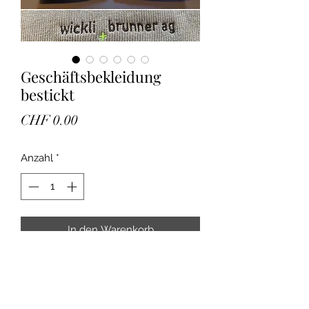
Geschäftsbekleidung
bestickt
Preis
CHF 0.00
Anzahl
*
In den Warenkorb
Wir drucken für dich Shirt, Taschen
und vieles mehr. Für Vereine,
Gewerbe, Geschenkartikel etc.