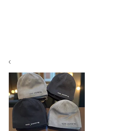
CREATIVE-
DREAMS.CH
055 615 16 31
oder
079 772 35 75