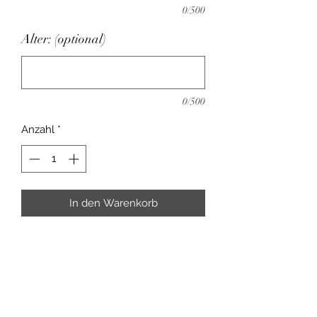
0/500
Alter: (optional)
0/500
Anzahl
*
In den Warenkorb
Gestrickte Kindermütze mit zwei
Kunstfellbommel
100% Polyacryl, 30 Grad waschbar