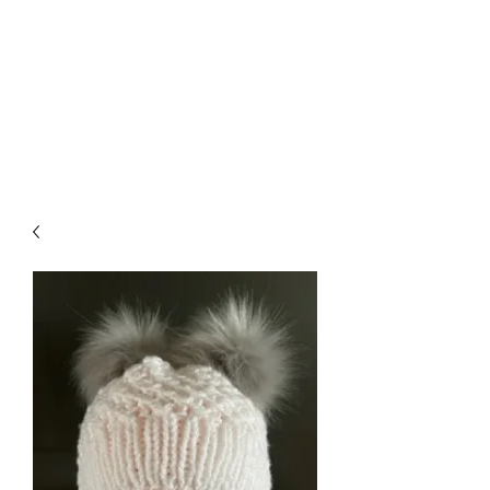
CREATIVE-
DREAMS.CH
055 615 16 31
oder
079 772 35 75