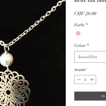
Prei
CHF 28.00
Farbe
*
Grösse
*
Auswählen
Anzahl
*
In