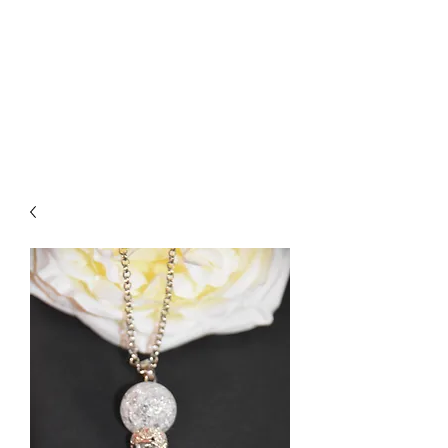
CREATIVE-
DREAMS.CH
055 615 16 31
oder
079 772 35 75