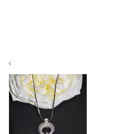
CREATIVE-
DREAMS.CH
055 615 16 31
oder
079 772 35 75