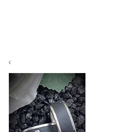
CREATIVE-
DREAMS.CH
055 615 16 31
oder
079 772 35 75