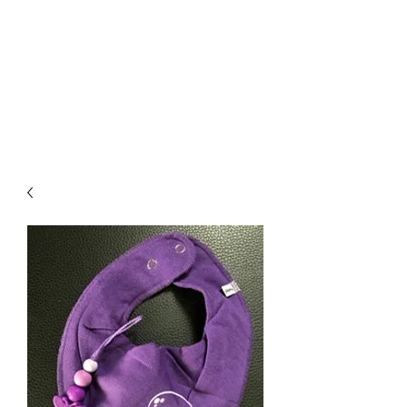
CREATIVE-
DREAMS.CH
055 615 16 31
oder
079 772 35 75