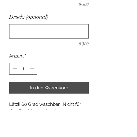
0/500
Druck: (optional)
0/500
Anzahl
*
In den Warenkorb
Lätzli 60 Grad waschbar. Nicht für
den Tumbler geeignet.
Bei Bestellung bitte den Namen
angeben