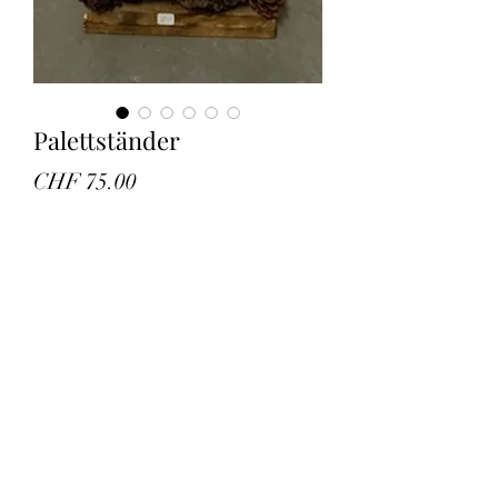
Palettständer
Preis
CHF 75.00
Anzahl
*
In den Warenkorb
Verziert und mit Glasflasche und
Lichterkette
Es kann nach Wunsch gestaltet
werden