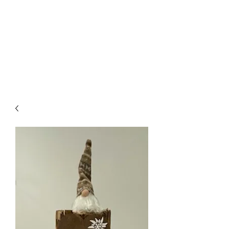
CREATIVE-
DREAMS.CH
055 615 16 31
oder
079 772 35 75