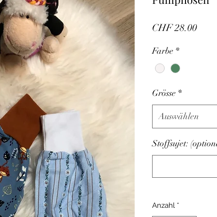
Prei
CHF 28.00
Farbe
*
Grösse
*
Auswählen
Stoffsujet: (option
Anzahl
*