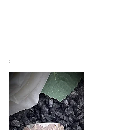
CREATIVE-
DREAMS.CH
055 615 16 31
oder
079 772 35 75