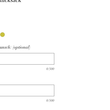
is
nsch: (optional)
0/500
0/500