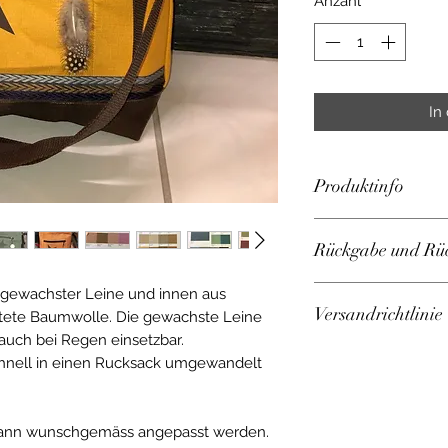
Anzahl
*
In
Produktinfo
Diese Tasche ist i
Rückgabe und Rüc
Farben erhältlich.
Farben: siehe Foto
 gewachster Leine und innen aus
Versandrichtlinie
Eine Rückgabe i
tete Baumwolle. Die gewachste Leine
keinerlei Anzei
auch bei Regen einsetzbar.
Waren, die nicht
chnell in einen Rucksack umgewandelt
Die Anfertigung 
können grundsät
Zeit von 3-4 Wo
Umtausch von Ma
Sobald das Produ
möglich, jedoch
 kann wunschgemäss angepasst werden.
Zahlungseingan
Behebung allfäll