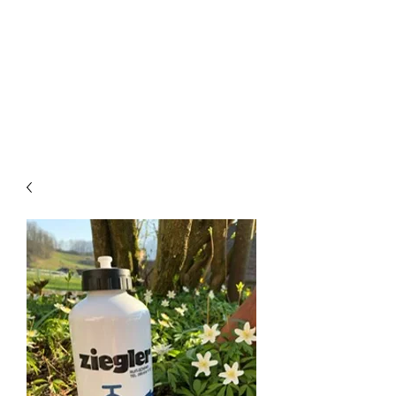
CREATIVE-
DREAMS.CH
055 615 16 31
oder
079 772 35 75