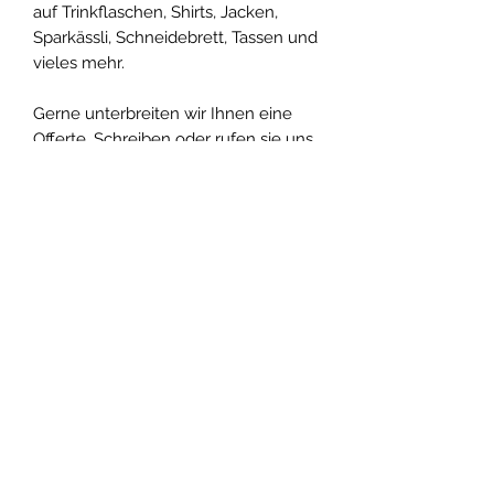
auf Trinkflaschen, Shirts, Jacken,
Sparkässli, Schneidebrett, Tassen und
vieles mehr.
Gerne unterbreiten wir Ihnen eine
Offerte. Schreiben oder rufen sie uns
an.
Rückgabe und Rückerstattung
Versandrichtlinie
Es gilt kein Rückgaberecht auf
speziell angefertigte Ware.
Die Anfertigung dieses Produkts
benötigt eine Zeit von 3-4