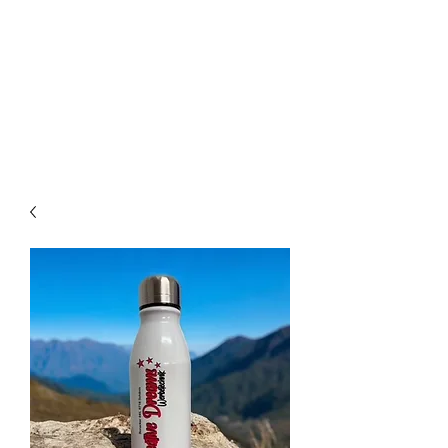
CREATIVE-
DREAMS.CH
055 615 16 31
oder
079 772 35 75